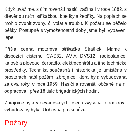
Když uvážíme, s čím rovenští hasiči začínali v roce 1882, s
dřevěnou ruční stříkačkou, kbelíky a žebříky. Na poplach se
mohlo zvonit zvony, či volat a troubit. K požáru se běželo
pěšky. Postupně s vymoženostmi doby jsme byli vybaveni
lépe.
Přišla cenná motorová stříkačka Stratílek. Máme k
dispozici cisternu CAS32, AVIA DVS12, radiostanice,
kalové a plovoucí čerpadlo, elektrocentrálu a jiné technické
prostředky. Technika současná i historická je umístěna v
prostorách naší požární zbrojnice, která byla vybudována
za dva roky, v roce 1959. Hasiči a rovenští občané na ni
odpracovali přes 18 tisíc brigádnických hodin.
Zbrojnice byla v devadesátých letech zvýšena o podkroví,
vybudovány byty i klubovna pro schůze.
Požáry