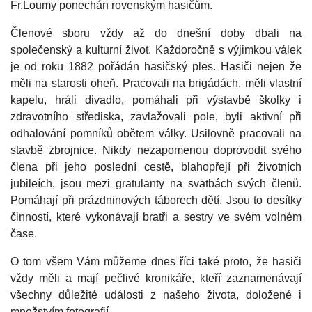
Fr.Loumy ponechán rovenským hasičům.
Členové sboru vždy až do dnešní doby dbali na
společenský a kulturní život. Každoročně s výjimkou válek
je od roku 1882 pořádán hasičský ples. Hasiči nejen že
měli na starosti oheň. Pracovali na brigádách, měli vlastní
kapelu, hráli divadlo, pomáhali při výstavbě školky i
zdravotního střediska, zavlažovali pole, byli aktivní při
odhalování pomníků obětem války. Usilovně pracovali na
stavbě zbrojnice. Nikdy nezapomenou doprovodit svého
člena při jeho poslední cestě, blahopřejí při životních
jubileích, jsou mezi gratulanty na svatbách svých členů.
Pomáhají při prázdninových táborech dětí. Jsou to desítky
činností, které vykonávají bratři a sestry ve svém volném
čase.
O tom všem Vám můžeme dnes říci také proto, že hasiči
vždy měli a mají pečlivé kronikáře, kteří zaznamenávají
všechny důležité události z našeho života, doložené i
množstvím fotografií.