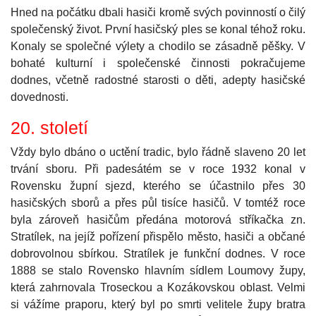
Hned na počátku dbali hasiči kromě svých povinností o čilý
společenský život. První hasičský ples se konal téhož roku.
Konaly se společné výlety a chodilo se zásadně pěšky. V
bohaté kulturní i společenské činnosti pokračujeme
dodnes, včetně radostné starosti o děti, adepty hasičské
dovednosti.
20. století
Vždy bylo dbáno o uctění tradic, bylo řádně slaveno 20 let
trvání sboru. Při padesátém se v roce 1932 konal v
Rovensku župní sjezd, kterého se účastnilo přes 30
hasičských sborů a přes půl tisíce hasičů. V tomtéž roce
byla zároveň hasičům předána motorová stříkačka zn.
Stratílek, na jejíž pořízení přispělo město, hasiči a občané
dobrovolnou sbírkou. Stratílek je funkční dodnes. V roce
1888 se stalo Rovensko hlavním sídlem Loumovy župy,
která zahrnovala Troseckou a Kozákovskou oblast. Velmi
si vážíme praporu, který byl po smrti velitele župy bratra