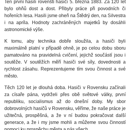
Ten první hasili rovenští hasiči 5. března 1883. Za 120 let
bylo ohňů dost a dost. Přibyly práce při povodních či
hořeních lesa. Hasili jsme oheň na Štědrý den, na Silvestra
i na apríla. Hodnoty zachráněných majetků by dosáhli
astronomické výše.
K tomu, aby technika dobře sloužila, a hasiči byli
maximálně platní v případě ohně, je po celou dobu sboru
pamatováno na pravidelná cvičení, jejichž součástí jsou i
soutěže. V soutěžích měří hasiči své síly, dovednosti a
rychlost zásahu. Reprezentujeme tím svou činnost a své
město.
Těch 120 let je dlouhá doba. Hasiči v Rovensku začínali
za císaře pána, vydrželi přes obě světové války, první
republiku, socialismus až do dnešní doby. My sbor
dobrovolných hasičů v Rovensku, věříme, že naše práce je
užitečná, prospěšná, a že v ní budou pokračovat další
generace, a že i my jsme mohli a můžeme svou činností
pomoci ku prospěchu města a nás všech.