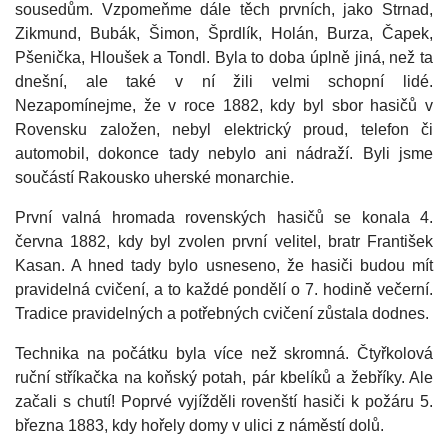
sousedům. Vzpomeňme dále těch prvních, jako Strnad,
Zikmund, Bubák, Šimon, Šprdlík, Holán, Burza, Čapek,
Pšenička, Hloušek a Tondl. Byla to doba úplně jiná, než ta
dnešní, ale také v ní žili velmi schopní lidé.
Nezapomínejme, že v roce 1882, kdy byl sbor hasičů v
Rovensku založen, nebyl elektrický proud, telefon či
automobil, dokonce tady nebylo ani nádraží. Byli jsme
součástí Rakousko uherské monarchie.
První valná hromada rovenských hasičů se konala 4.
června 1882, kdy byl zvolen první velitel, bratr František
Kasan. A hned tady bylo usneseno, že hasiči budou mít
pravidelná cvičení, a to každé pondělí o 7. hodině večerní.
Tradice pravidelných a potřebných cvičení zůstala dodnes.
Technika na počátku byla více než skromná. Čtyřkolová
ruční stříkačka na koňský potah, pár kbelíků a žebříky. Ale
začali s chutí! Poprvé vyjížděli rovenští hasiči k požáru 5.
března 1883, kdy hořely domy v ulici z náměstí dolů.