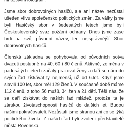
Jsme sbor dobrovolných hasičů, ale ani název nezůstal
ušetřen vlivu společensko politických změn. Za války jsme
byli Hasičský sbor v šedesátých letech jsme byli
Československý svaz požární ochrany. Dnes jsme zase
hrdi na svůj původní název, ten nejsprávnější: Sbor
dobrovolných hasičů.
Členská základna se pohybovala od původních sotva
dvaceti postupně na 40, 60 i 80 členů. Aktivně, zejména v
padesátých letech začaly pracovat ženy a daří se nám do
svých řad získávat ty nejmenší, už od 6.let. Když jsme
slavili 100 let, sbor měl 129 členů. V současné době máme
112 členů, z toho 56 mužů, 34 žen a 21 dětí. Těší nás, že
se daří získávat do našich řad mládež, protože ta je
zárukou životaschopnosti hasičů do dalších let. Budou
našimi pokračovateli. Nezůstali jsme stranou ani co se týká
politického života. Z našich řad byli zvoleni představitelé
města Rovenska.