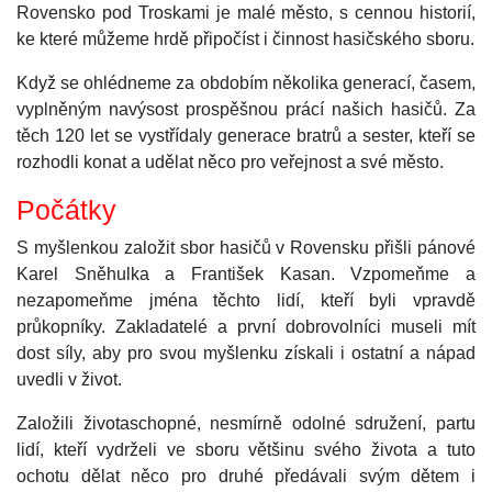
Rovensko pod Troskami je malé město, s cennou historií,
ke které můžeme hrdě připočíst i činnost hasičského sboru.
Když se ohlédneme za obdobím několika generací, časem,
vyplněným navýsost prospěšnou prácí našich hasičů. Za
těch 120 let se vystřídaly generace bratrů a sester, kteří se
rozhodli konat a udělat něco pro veřejnost a své město.
Počátky
S myšlenkou založit sbor hasičů v Rovensku přišli pánové
Karel Sněhulka a František Kasan. Vzpomeňme a
nezapomeňme jména těchto lidí, kteří byli vpravdě
průkopníky. Zakladatelé a první dobrovolníci museli mít
dost síly, aby pro svou myšlenku získali i ostatní a nápad
uvedli v život.
Založili životaschopné, nesmírně odolné sdružení, partu
lidí, kteří vydrželi ve sboru většinu svého života a tuto
ochotu dělat něco pro druhé předávali svým dětem i